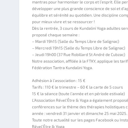
mantras pour harmoniser le corps et l’esprit. Elle pe
développer une plus grande conscience de soi et d’a
équilibre et sérénité au quotidien. Une discipline com
pour mieux vivre et se ressourcer !
Dès la rentrée, 3 cours de Kundalini Yoga adultes ser
proposé chaque semaine :
– Mardi 19h15 (Salle du Temps Libre de Salignac)
– Mercredi 19h15 (Salle du Temps Libre de Salignac)
– Jeudi 19h00 (37 Rue Robillard St André de Cubzac)
Notre association, affiliée à la FTKY, applique les tarif
Fédération Tantra Kundalini Yoga.
Adhésion à l’association : 15 €
Tarifs : 110 € le trimestre – 60 € la carte de 5 cours
15 € la séance (toute l’année et en période estivale)
L’Association Rével’Être & Yoga a également proposé
conférences sur le thème des thérapies holistiques c
année : vendredi 31 janvier et dimanche 25 mai 2025.
Toute notre actualité sur les pages Facebook ou Inst
Rével’Être & Yoga