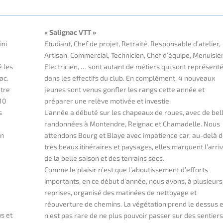
« Salignac VTT »
ini
Etudiant, Chef de projet, Retraité, Responsable d’atelier,
Artisan, Commercial, Technicien, Chef d’équipe, Menuisier
é les
Electricien, … sont autant de métiers qui sont représent
ac.
dans les effectifs du club. En complément, 4 nouveaux
otre
jeunes sont venus gonfler les rangs cette année et
10
préparer une relève motivée et investie.
s
L’année a débuté sur les chapeaux de roues, avec de bel
randonnées à Montendre, Reignac et Chamadelle. Nous
un
attendons Bourg et Blaye avec impatience car, au-delà 
très beaux itinéraires et paysages, elles marquent l’arri
de la belle saison et des terrains secs.
Comme le plaisir n’est que l’aboutissement d’efforts
importants, en ce début d’année, nous avons, à plusieurs
reprises, organisé des matinées de nettoyage et
réouverture de chemins. La végétation prend le dessus et
s et
n’est pas rare de ne plus pouvoir passer sur des sentiers