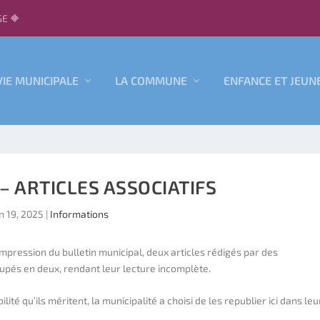
E 🔶
VIE MUNICIPALE
LA COMMUNE
ENFANCE ET JEUN
 – ARTICLES ASSOCIATIFS
in 19, 2025
|
Informations
impression du bulletin municipal, deux articles rédigés par des
pés en deux, rendant leur lecture incomplète.
lité qu’ils méritent, la municipalité a choisi de les republier ici dans leu