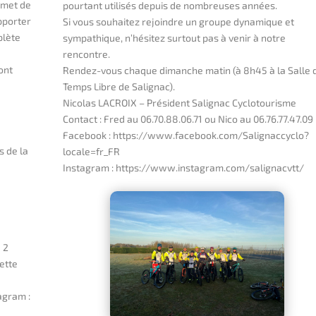
rmet de
pourtant utilisés depuis de nombreuses années.
pporter
Si vous souhaitez rejoindre un groupe dynamique et
plète
sympathique, n’hésitez surtout pas à venir à notre
rencontre.
ont
Rendez-vous chaque dimanche matin (à 8h45 à la Salle 
Temps Libre de Salignac).
Nicolas LACROIX – Président Salignac Cyclotourisme
Contact : Fred au 06.70.88.06.71 ou Nico au 06.76.77.47.09
Facebook : https://www.facebook.com/Salignaccyclo?
s de la
locale=fr_FR
Instagram : https://www.instagram.com/salignacvtt/
 2
ette
agram :