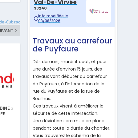
-de-Cubzac
UIVANT
DINE »
SER