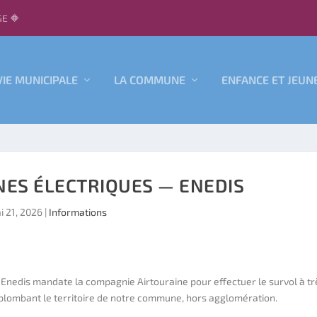
E 🔶
VIE MUNICIPALE
LA COMMUNE
ENFANCE ET JEUN
NES ÉLECTRIQUES — ENEDIS
i 21, 2026
|
Informations
Enedis mandate la compagnie Airtouraine pour effectuer le survol à tr
plombant le territoire de notre commune, hors agglomération.