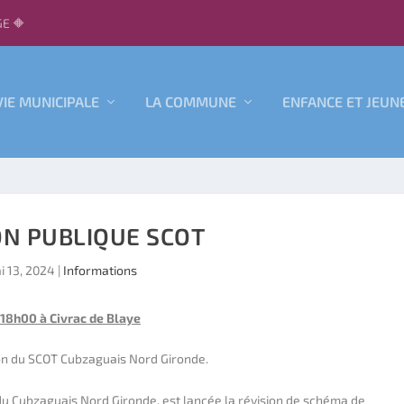
E 🔶
VIE MUNICIPALE
LA COMMUNE
ENFANCE ET JEUN
N PUBLIQUE SCOT
i 13, 2024
|
Informations
 18h00 à Civrac de Blaye
ion du SCOT Cubzaguais Nord Gironde.
 du Cubzaguais Nord Gironde, est lancée la révision de schéma de