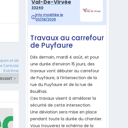
iques et de
ge Canicule
Extrême
UIVANT